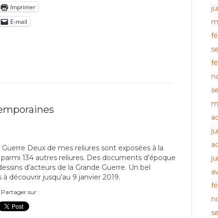
Imprimer
ju
E-mail
m
fé
s
fé
n
s
m
temporaines
a
ju
a
Guerre Deux de mes reliures sont exposées à la
 parmi 134 autres reliures. Des documents d’époque
ju
essins d’acteurs de la Grande Guerre. Un bel
av
découvrir jusqu’au 9 janvier 2019.
fé
Partager sur :
n
s