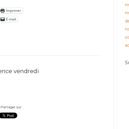
m
Imprimer
m
E-mail
d
n
o
a
S
ence vendredi
Partager sur :