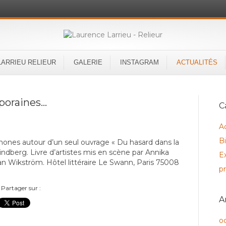
LARRIEU RELIEUR
GALERIE
INSTAGRAM
ACTUALITÉS
poraines…
C
Ac
B
ophones autour d’un seul ouvrage « Du hasard dans la
indberg. Livre d’artistes mis en scène par Annika
E
jan Wikström. Hôtel littéraire Le Swann, Paris 75008
p
Partager sur :
A
o