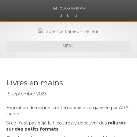
Tél : 06 83 10 19 48
F
I
E
a
n
m
c
s
a
e
t
i
b
a
l
o
g
o
r
k
a
MENU
m
Livres en mains
15 septembre 2023
Exposition de reliures contemporaines organisée par ARA
France.
Si ce n’est pas déjà fait, courrez-y découvrir des
reliures
sur des petits formats
.