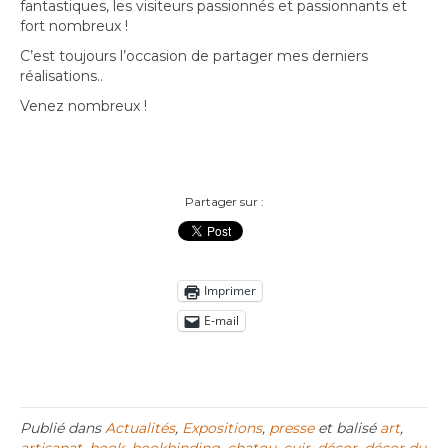
fantastiques, les visiteurs passionnés et passionnants et
fort nombreux !
C’est toujours l’occasion de partager mes derniers
réalisations..
Venez nombreux !
Partager sur :
Imprimer
E-mail
Publié dans
Actualités
,
Expositions
,
presse
et balisé
art
,
artisanat
,
book
,
bookbinding
,
chatou
,
cuir
,
décor
,
décor du