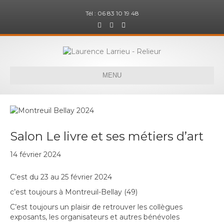
Tél : 06 83 10 19 48
F
I
E
a
n
m
c
s
a
e
t
i
b
a
l
o
g
o
r
k
a
MENU
m
Salon Le livre et ses métiers d’art
14 février 2024
C’est du 23 au 25 février 2024
c’est toujours à Montreuil-Bellay (49)
C’est toujours un plaisir de retrouver les collègues
exposants, les organisateurs et autres bénévoles